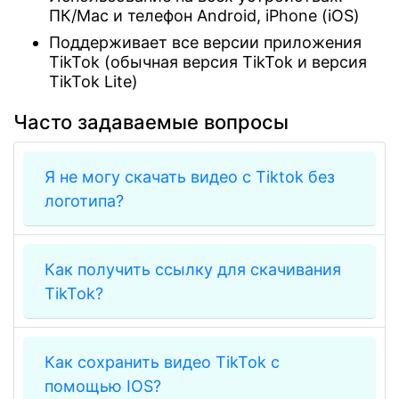
ПК/Mac и телефон Android, iPhone (iOS)
Поддерживает все версии приложения
TikTok (обычная версия TikTok и версия
TikTok Lite)
Часто задаваемые вопросы
Я не могу скачать видео с Tiktok без
логотипа?
Есть много причин, по которым вам не
Как получить ссылку для скачивания
удалось загрузить:
TikTok?
О... Видео может быть доступно
только в некоторых странах.
Перейдите в приложение TikTok
Или вы ввели неправильную
Как сохранить видео TikTok с
или на сайт Tiktok.com.
ссылку на видео в Tiktok, ссылка
помощью IOS?
на видео в Tiktok имеет